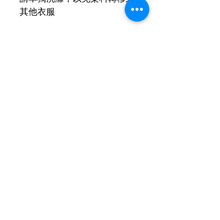
其他衣服
- 
注意事項 -
天然植物染布初次清洗時，會
有些微褪色是自然的
。
標示尺寸與實際尺寸可能存在
1-2 
厘米的誤差
。
我們已經處理了色標，由於靛
藍染色的特性，可能會發生變
色或顏色轉移
。
產品信息
尺寸 可以特別訂做 
退貨與退款政策
天然發酵染料 全人手製