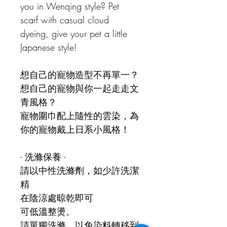
you in Wenqing style? Pet 
scarf with casual cloud 
dyeing, give your pet a little 
Japanese style!
想自己的寵物造型不再單一？
想自己的寵物與你一起走走文
青風格？
寵物圍巾配上隨性的雲染，為
你的寵物戴上日系小風格！
- 
洗滌保養 -
請以中性洗滌劑，如少許洗
潔
精
在陰
涼處晾乾即可
可低溫整燙。
請單獨洗滌，以免染料轉移到