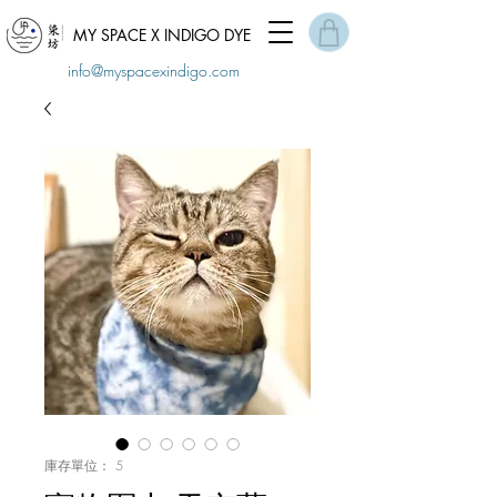
MY SPACE X INDIGO DYE
info@myspacexindigo.com
庫存單位： 5