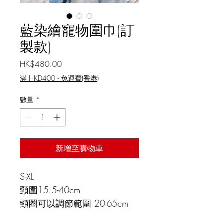
藍染繪寵物圍巾(訂
製款)
價格
HK$480.00
滿 HKD400 - 免運費(香港)
數量
*
新增至購物車
S-XL
頸圍15.5-40cm
頸圈可以調節範圍 20-65cm