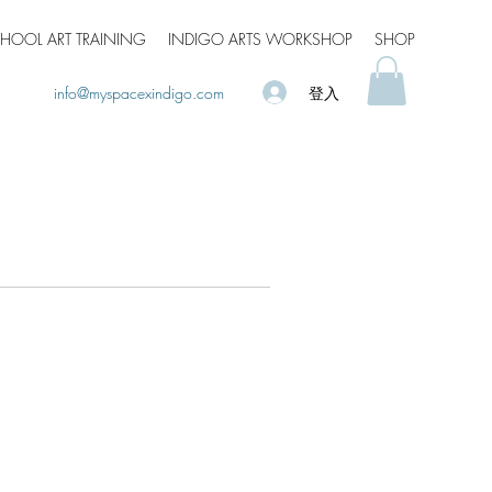
HOOL ART TRAINING
INDIGO ARTS WORKSHOP
SHOP
登入
info@myspacexindigo.com