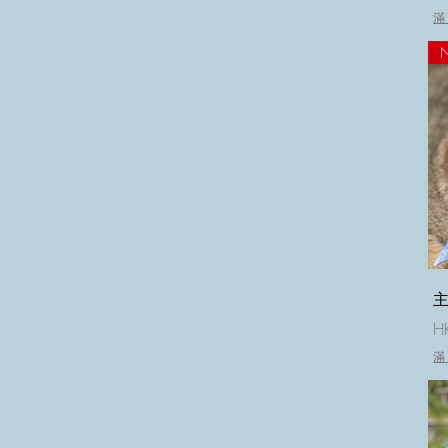
滿
主
H
滿