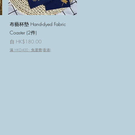
快速瀏覽
布藝杯墊 Hand-dyed Fabric
Coaster (2件)
促銷價格
自
HK$180.00
滿 HKD400 - 免運費(香港)