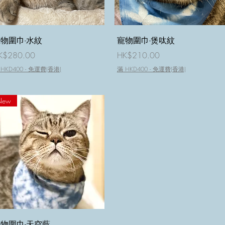
快速瀏覽
快速瀏覽
物圍巾-水紋
寵物圍巾-煲呔紋
價格
價格
K$280.00
HK$210.00
 HKD400 - 免運費(香港)
滿 HKD400 - 免運費(香港)
New
快速瀏覽
物圍巾-天空藍