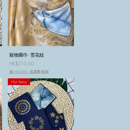
快速瀏覽
寵物圍巾- 雪花紋
價格
HK$210.00
滿 HKD400 - 免運費(香港)
Hot Items