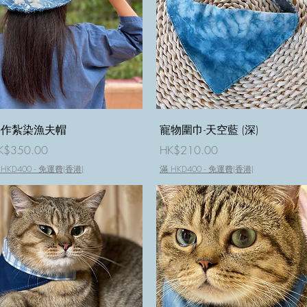
快速瀏覽
快速瀏覽
手作紮染漁夫帽
寵物圍巾-天空藍 (深)
價格
價格
K$350.00
HK$210.00
 HKD400 - 免運費(香港)
滿 HKD400 - 免運費(香港)