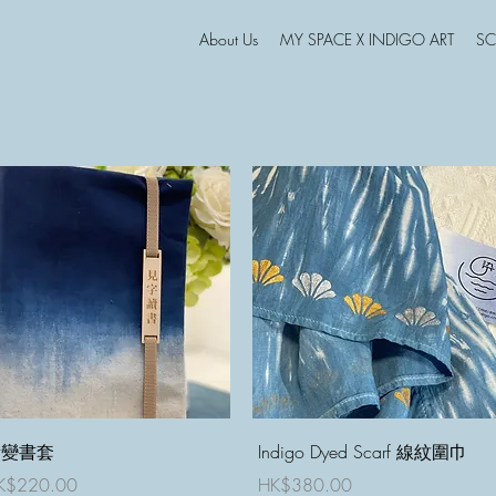
About Us
MY SPACE X INDIGO ART
SC
快速瀏覽
快速瀏覽
漸變書套
Indigo Dyed Scarf 線紋圍巾
價格
價格
K$220.00
HK$380.00