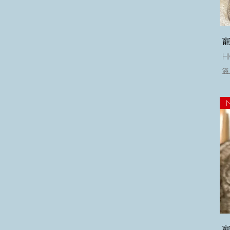
寵
H
滿
寵