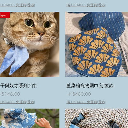
 HKD400 - 免運費(香港)
滿 HKD400 - 免運費(香港)
New
快速瀏覽
快速瀏覽
子與奴才系列(2件)
藍染繪寵物圍巾(訂製款)
價格
價格
K$148.00
HK$480.00
 HKD400 - 免運費(香港)
滿 HKD400 - 免運費(香港)